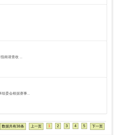
南请查收 ...
组委会根据赛事...
1
2
3
4
5
数据共有38条
上一页
下一页