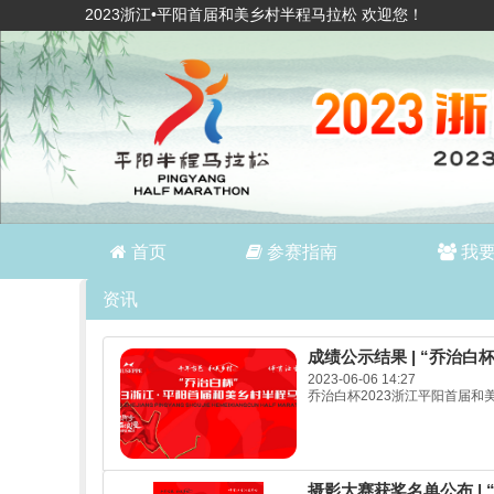
2023浙江•平阳首届和美乡村半程马拉松 欢迎您！
首页
参赛指南
我
资讯
成绩公示结果 | “乔治白
2023-06-06 14:27
乔治白杯2023浙江平阳首届和
摄影大赛获奖名单公布 | 