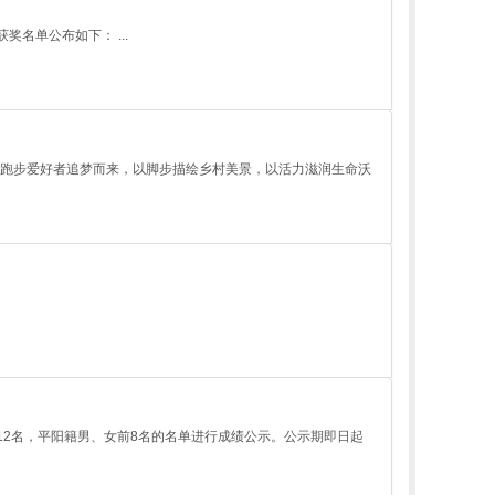
名单公布如下： ...
0名跑步爱好者追梦而来，以脚步描绘乡村美景，以活力滋润生命沃
12名，平阳籍男、女前8名的名单进行成绩公示。公示期即日起