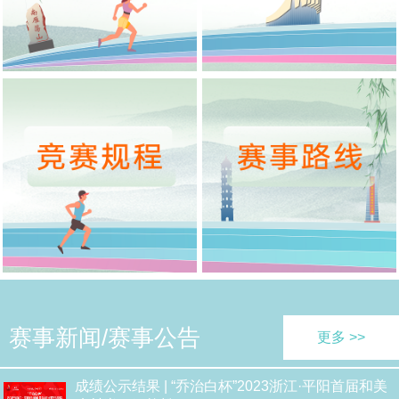
赛事新闻/赛事公告
更多 >>
成绩公示结果 | “乔治白杯”2023浙江·平阳首届和美