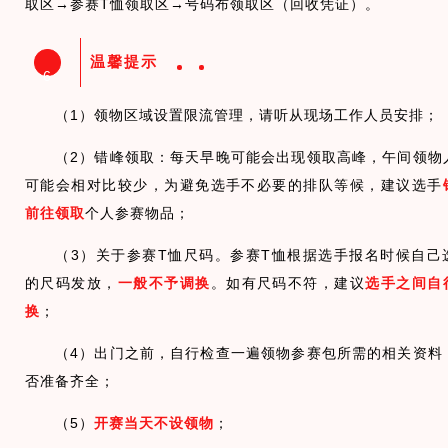
取区→参赛T恤领取区→号码布领取区（回收凭证）。
温馨提示
6
（1）领物区域设置限流管理，请听从现场工作人员安排；
（2）错峰领取：每天早晚可能会出现领取高峰，午间领物
可能会相对比较少，为避免选手不必要的排队等候，建议选手
前往领取
个人参赛物品；
（3）关于参赛T恤尺码。参赛T恤根据选手报名时候自己
的尺码发放，
一般不予调换
。如有尺码不符，建议
选手之间自
换
；
（4）出门之前，自行检查一遍领物参赛包所需的相关资料
否准备齐全；
（5）
开赛当天不设领物
；