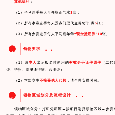
其他福利
：
（1）半马选手每人可领取正气水
1
盒；
（2）所有参赛选手每人景点门票代金券/折扣券
5
张；
（3）所有参赛选手每人平马嘉年华
“现金抵用券”
10
张。
领物要求
4
（1）请
本人
出示报名时使用的
有效身份证件原件
（二代
证、护照、港澳通行证、台胞证）；
（2）本次赛事
不接受他人代领
，请合理安排时间。
领物区域划分及流程设计
5
领物区域划分：打印凭证区→按项目选择领物区域→参赛